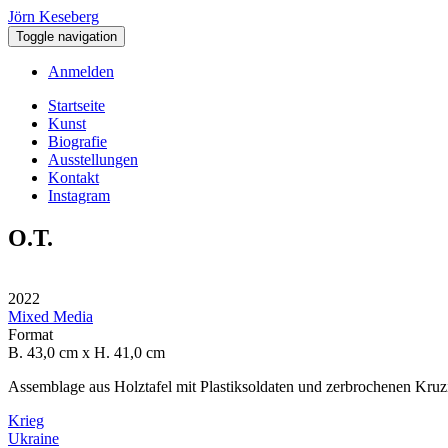
Direkt
Jörn Keseberg
zum
Toggle navigation
Inhalt
Anmelden
User
Startseite
account
Kunst
Main
Biografie
menu
navigation
Ausstellungen
Kontakt
Instagram
O.T.
2022
Mixed Media
Format
B. 43,0 cm x H. 41,0 cm
Assemblage aus Holztafel mit Plastiksoldaten und zerbrochenen Kruz
Krieg
Ukraine