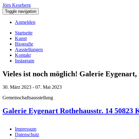
Direkt
Jörn Keseberg
zum
Toggle navigation
Inhalt
Anmelden
User
Startseite
account
Kunst
Main
Biografie
menu
navigation
Ausstellungen
Kontakt
Instagram
Vieles ist noch möglich! Galerie Eygenart,
30. März 2023 - 07. Mai 2023
Gemeinschaftsausstellung
Galerie Eygenart Rothehausstr. 14 50823 
Impressum
Datenschutz
Fußzeile