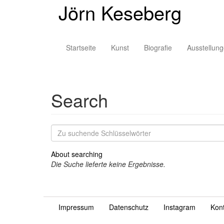
Jörn Keseberg
Direkt
zum
Inhalt
User
Main
Startseite
Kunst
Biografie
Ausstellun
account
navigation
menu
Search
Zu
suchende
Schlüsselwörter
About searching
Die Suche lieferte keine Ergebnisse.
Impressum
Datenschutz
Instagram
Kon
Fußzeile