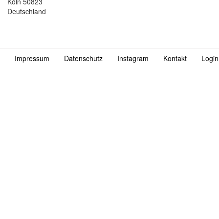
Köln 50823
Deutschland
Impressum
Datenschutz
Instagram
Kontakt
Login
Fußzeile