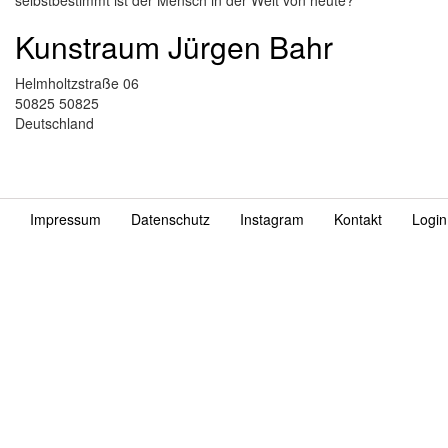
selbstbestimmt ist der Mensch in der Welt von heute?
Kunstraum Jürgen Bahr
Helmholtzstraße 06
50825 50825
Deutschland
Impressum
Datenschutz
Instagram
Kontakt
Login
Fußzeile