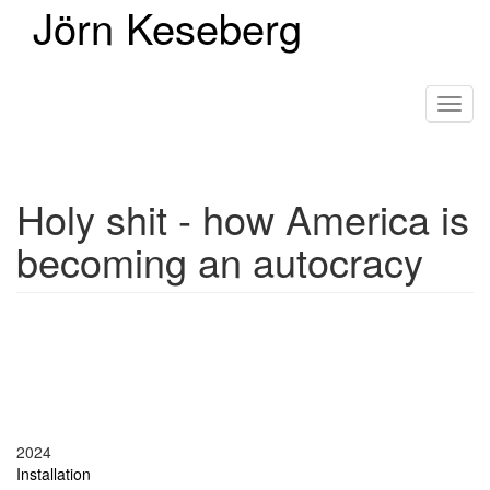
Jörn Keseberg
Direkt
zum
Inhalt
Toggl
navig
Holy shit - how America is
becoming an autocracy
2024
Installation