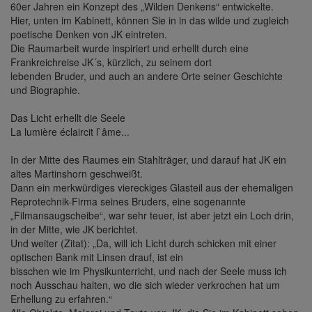
60er Jahren ein Konzept des „Wilden Denkens“ entwickelte.
Hier, unten im Kabinett, können Sie in in das wilde und zugleich
poetische Denken von JK eintreten.
Die Raumarbeit wurde inspiriert und erhellt durch eine
Frankreichreise JK´s, kürzlich, zu seinem dort
lebenden Bruder, und auch an andere Orte seiner Geschichte
und Biographie.
Das Licht erhellt die Seele
La lumière éclaircit l`âme...
In der Mitte des Raumes ein Stahlträger, und darauf hat JK ein
altes Martinshorn geschweißt.
Dann ein merkwürdiges viereckiges Glasteil aus der ehemaligen
Reprotechnik-Firma seines Bruders, eine sogenannte
„Filmansaugscheibe“, war sehr teuer, ist aber jetzt ein Loch drin,
in der Mitte, wie JK berichtet.
Und weiter (Zitat): „Da, will ich Licht durch schicken mit einer
optischen Bank mit Linsen drauf, ist ein
bisschen wie im Physikunterricht, und nach der Seele muss ich
noch Ausschau halten, wo die sich wieder verkrochen hat um
Erhellung zu erfahren.“