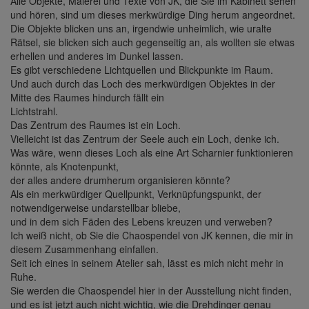
Alle Objekte, Malerei und Texte von JK, die Sie im Kabinett sehen
und hören, sind um dieses merkwürdige Ding herum angeordnet.
Die Objekte blicken uns an, irgendwie unheimlich, wie uralte
Rätsel, sie blicken sich auch gegenseitig an, als wollten sie etwas
erhellen und anderes im Dunkel lassen.
Es gibt verschiedene Lichtquellen und Blickpunkte im Raum.
Und auch durch das Loch des merkwürdigen Objektes in der
Mitte des Raumes hindurch fällt ein
Lichtstrahl.
Das Zentrum des Raumes ist ein Loch.
Vielleicht ist das Zentrum der Seele auch ein Loch, denke ich.
Was wäre, wenn dieses Loch als eine Art Scharnier funktionieren
könnte, als Knotenpunkt,
der alles andere drumherum organisieren könnte?
Als ein merkwürdiger Quellpunkt, Verknüpfungspunkt, der
notwendigerweise undarstellbar bliebe,
und in dem sich Fäden des Lebens kreuzen und verweben?
Ich weiß nicht, ob Sie die Chaospendel von JK kennen, die mir in
diesem Zusammenhang einfallen.
Seit ich eines in seinem Atelier sah, lässt es mich nicht mehr in
Ruhe.
Sie werden die Chaospendel hier in der Ausstellung nicht finden,
und es ist jetzt auch nicht wichtig, wie die Drehdinger genau