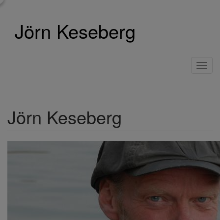
Direkt
zum
Jörn Keseberg
Inhalt
Toggl
navig
Jörn Keseberg