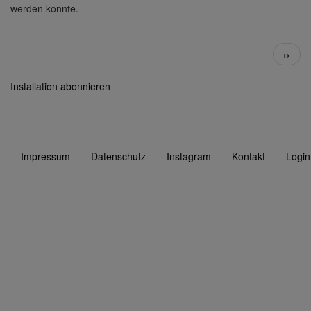
werden konnte.
Seitennummerierung
Nächs
››
Seite
Installation abonnieren
Impressum
Datenschutz
Instagram
Kontakt
Login
Fußzeile