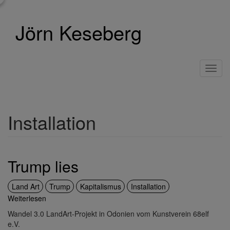
Direkt
zum
Jörn Keseberg
Inhalt
Toggl
navig
Installation
Trump lies
Land Art
Trump
Kapitalismus
Installation
Weiterlesen
über
Trump
Wandel 3.0 LandArt-Projekt in Odonien vom Kunstverein 68elf
lies
e.V.