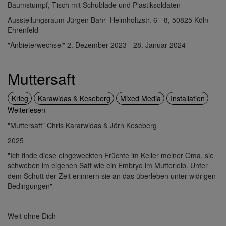
Baumstumpf, Tisch mit Schublade und Plastiksoldaten
tot,
Ausstellungsraum Jürgen Bahr Helmholtzstr. 6 - 8, 50825 Köln-
es
Ehrenfeld
lebe
die
"Anbieterwechsel" 2. Dezember 2023 - 28. Januar 2024
Unschuld
Muttersaft
Krieg
Karawidas & Keseberg
Mixed Media
Installation
Weiterlesen
über
Muttersaft
"Muttersaft" Chris Kararwidas & Jörn Keseberg
2025
"Ich finde diese eingeweckten Früchte im Keller meiner Oma, sie
schweben im eigenen Saft wie ein Embryo im Mutterleib. Unter
dem Schutt der Zeit erinnern sie an das überleben unter widrigen
Bedingungen"
Welt ohne Dich