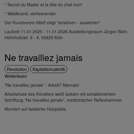
° Secret du Mader et la tète du chat mort
° Waldbrand, verheerender
Der Kunstverein 68elf zeigt "einatmen - ausatmen"
Laufzeit 11.01.2025 - 11.01.2026 Ausstellungsraum Jürgen Bahr,
Helmholtzstr. 6 - 8, 50825 Köln
Ne travaillez jamais
Revolution
Kapitalismuskritik
Weiterlesen
über
Ne
"Ne travaillez jamais" - Arbeit? Niemals!
travaillez
Arbeitshose des Künstlers weiß lackiert mit schabloniertem
jamais
Schriftzug "Ne travaillez jamais", medizinischer Reflexhammer.
Montiert auf lackierter Holzplatte.