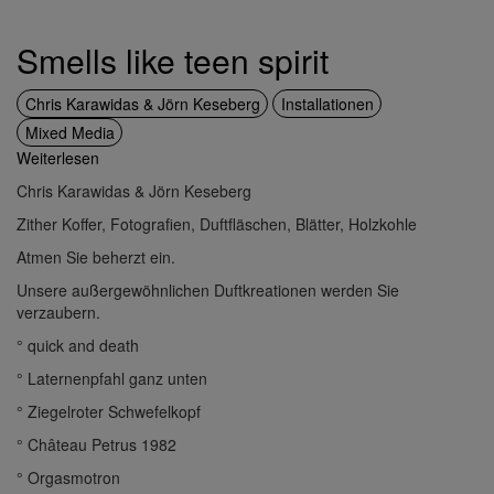
Smells like teen spirit
Chris Karawidas & Jörn Keseberg
Installationen
Mixed Media
Weiterlesen
über
Smells
Chris Karawidas & Jörn Keseberg
like
Zither Koffer, Fotografien, Duftfläschen, Blätter, Holzkohle
teen
spirit
Atmen Sie beherzt ein.
Unsere außergewöhnlichen Duftkreationen werden Sie
verzaubern.
° quick and death
° Laternenpfahl ganz unten
° Ziegelroter Schwefelkopf
° Château Petrus 1982
° Orgasmotron