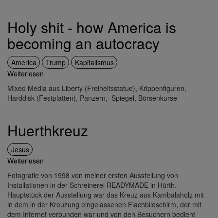
Holy shit - how America is
becoming an autocracy
America
Trump
Kapitalismus
Weiterlesen
über
Holy
Mixed Media aus Liberty (Freiheitsstatue), Krippenfiguren,
shit
Harddisk (Festplatten), Panzern, Spiegel, Börsenkurse
-
how
America
Huerthkreuz
is
becoming
Jesus
an
Weiterlesen
über
autocracy
Huerthkreuz
Fotografie von 1998 von meiner ersten Ausstellung von
Installationen in der Schreinerei READYMADE in Hürth.
Hauptstück der Ausstellung war das Kreuz aus Kambalaholz mit
in dem in der Kreuzung eingelassenen Flachbildschirm, der mit
dem Internet verbunden war und von den Besuchern bedient