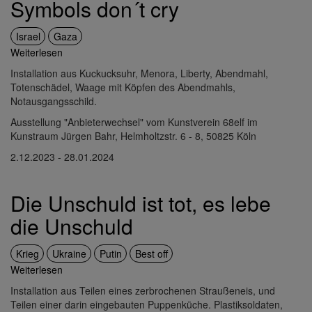
Symbols don´t cry
Israel
Gaza
Weiterlesen
über
Symbols
Installation aus Kuckucksuhr, Menora, Liberty, Abendmahl,
don
Totenschädel, Waage mit Köpfen des Abendmahls,
´t
Notausgangsschild.
cry
Ausstellung "Anbieterwechsel" vom Kunstverein 68elf im
Kunstraum Jürgen Bahr, Helmholtzstr. 6 - 8, 50825 Köln
2.12.2023 - 28.01.2024
Die Unschuld ist tot, es lebe
die Unschuld
Krieg
Ukraine
Putin
Best off
Weiterlesen
über
Die
Installation aus Teilen eines zerbrochenen Straußeneis, und
Unschuld
Teilen einer darin eingebauten Puppenküche. Plastiksoldaten,
ist