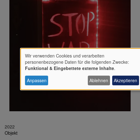
Wir verwenden Cookies und verarbeiten
Verwendung
personenbezogene Daten für die folgenden Zwecke:
Funktional & Eingebettete externe Inhalte
.
von
Anpassen
Ablehnen
Akzeptieren
personenbezogenen
Daten
und
Cookies
2022
Objekt