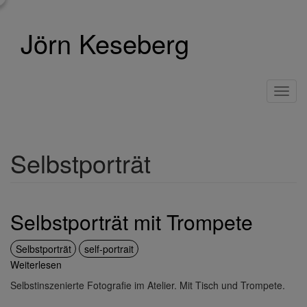
Direkt
zum
Jörn Keseberg
Inhalt
Toggl
navig
Selbstporträt
Selbstporträt mit Trompete
Selbstporträt
self-portrait
Weiterlesen
über
Selbstporträt
Selbstinszenierte Fotografie im Atelier. Mit Tisch und Trompete.
mit
Trompete